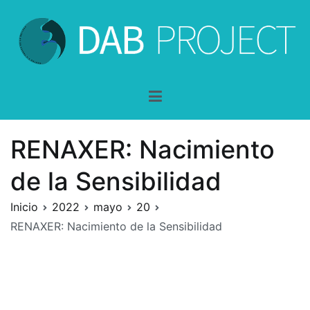
Saltar
al
contenido
DAB-Project
dentro y a través de la belleza
RENAXER: Nacimiento
de la Sensibilidad
Inicio
2022
mayo
20
RENAXER: Nacimiento de la Sensibilidad