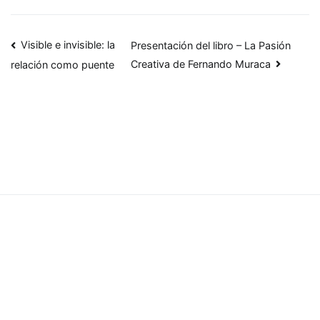
Navegación
Visible e invisible: la
Presentación del libro – La Pasión
Creativa de Fernando Muraca
relación como puente
de
entradas