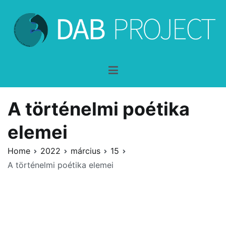
Skip
to
content
DAB-Project
dentro y a través de la belleza
A történelmi poétika
elemei
Home
2022
március
15
A történelmi poétika elemei