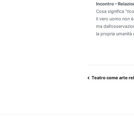
Incontro – Relazio
Cosa significa “rico
Il vero uomo non è 
ma dall’osservazio
la propria umanità 
Navigazio
Teatro come arte re
articoli