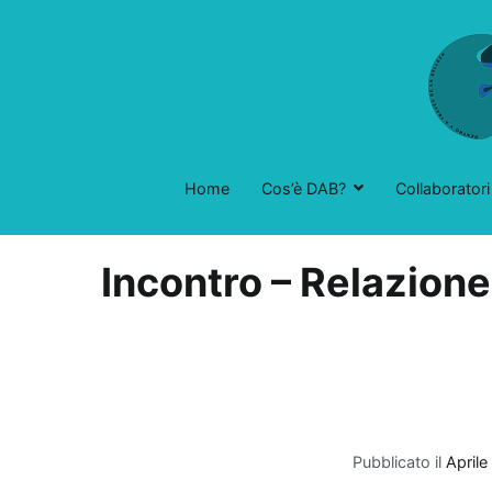
Vai
al
contenuto
Home
Cos’è DAB?
Collaboratori
Incontro – Relazione
Pubblicato il
Aprile