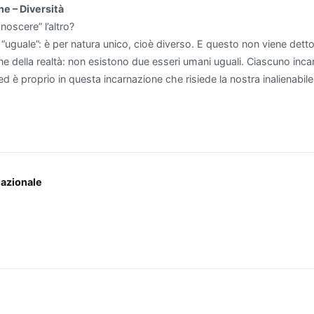
ne – Diversità
noscere” l’altro?
“uguale”: è per natura unico, cioè diverso. E questo non viene detto 
ne della realtà: non esistono due esseri umani uguali. Ciascuno inc
ed è proprio in questa incarnazione che risiede la nostra inalienabile
ne
lazionale