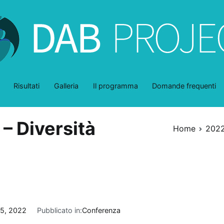
DAB-Project
dentro y a través de la belleza
Risultati
Galleria
Il programma
Domande frequenti
 – Diversità
Home
202
 5, 2022
Pubblicato in:
Conferenza