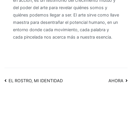
en acción; es un testimonio del crecimiento mutuo y
del poder del arte para revelar quiénes somos y
quiénes podemos llegar a ser. El arte sirve como llave
maestra para desentrañar el potencial humano, en un
entorno donde cada movimiento, cada palabra y
cada pincelada nos acerca más a nuestra esencia.
Navegación
EL ROSTRO, MI IDENTIDAD
AHORA
de
entradas