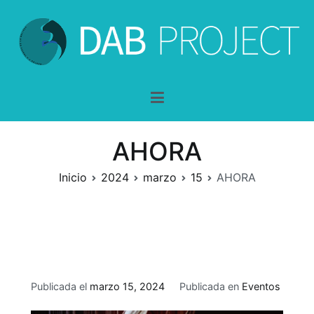
Saltar
al
contenido
DAB-Project
dentro y a través de la belleza
AHORA
Inicio
2024
marzo
15
AHORA
Publicada el
marzo 15, 2024
Publicada en
Eventos