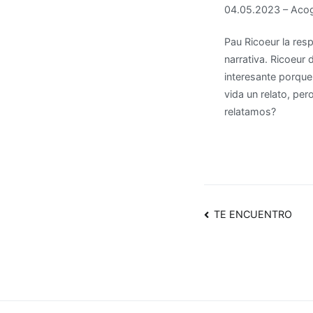
04.05.2023 – Acog
Pau Ricoeur la resp
narrativa. Ricoeur
interesante porque
vida un relato, pe
relatamos?
Navegaci
TE ENCUENTRO
de
entradas