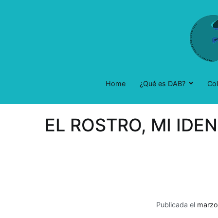
Saltar
al
contenido
Home
¿Qué es DAB?
Co
EL ROSTRO, MI IDE
Publicada el
marzo