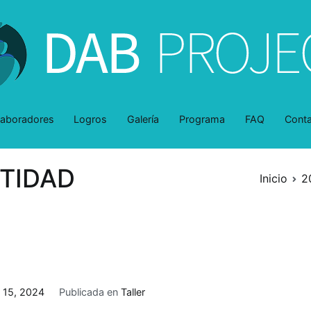
DAB-Project
dentro y a través de la belleza
laboradores
Logros
Galería
Programa
FAQ
Cont
NTIDAD
Inicio
2
 15, 2024
Publicada en
Taller