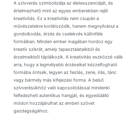
A szívverés szimbolizálja az életesszenciáját, és
értelmezhető mint az egyes emberekben rejlő
kreativitás. Ez a kreativitás nem csupán a
művészetekre korlátozódik, hanem megnyilvánul a
gondolkodás, érzés és cselekvés különféle
formáiban. Minden ember magában hordoz egy
kreatív szikrát, amely tapasztalataikból és
érzelmeikből táplálkozik. A kreativitás eszközzé válik
arra, hogy a legmélyebb érzéseiket kézzelfogható
formába öntsék, legyen az festés, zene, írás, tánc
vagy bármely más kifejezési forma. A belső
szívverésükhöz való kapcsolódással mindenki
felfedezheti autentikus hangját, és egyedülálló
módon hozzájárulhat az emberi szövet
gazdagságához.