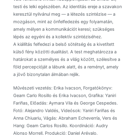
testi és lelki egészében. Az identitás ereje a szavakon
keresztül nyilvánul meg — a létezés szintézise — a
mozgáson, mint az önfelfedezés egy folyamatán,
amely mélyen a kommunikációt keresi; szükséges
lépés az egyéni és a kollektív szintéziséhez.
A kiállítás felfedezi a belső sötétség és a kivetített
külső fény közötti dualitást. A test meghatározza a
határokat a személyes és a világ között, szélesítve a
föld percepcióját a lábunk alatt, és a reményt, amely
a jövő bizonytalan álmában rejlik.
Művészeti vezetés: Erika Ivacson, Forgatókönyv:
Geam Carlo Rosillo és Erika Ivacson, Grafika: Yaniri
Fariñas, Előadás: Aymara Vila és George Cespedes.
Fotó: Alejandro Valdés, Videósok: Yaniri Fariñas és
Anna Chiuariu, Vágás: Abraham Echeverría, Vers és
Hang: Geam Carlos Rosillo. Koordináció: Audry
Alonso Morrell, Produkció: Daniel Arévalo.