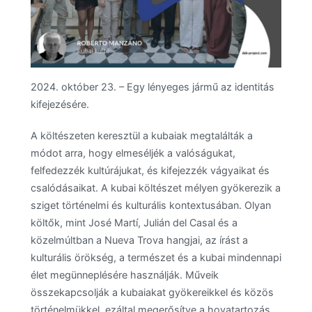
2024. október 23. – Egy lényeges jármű az identitás
kifejezésére.
A költészeten keresztül a kubaiak megtalálták a
módot arra, hogy elmeséljék a valóságukat,
felfedezzék kultúrájukat, és kifejezzék vágyaikat és
csalódásaikat. A kubai költészet mélyen gyökerezik a
sziget történelmi és kulturális kontextusában. Olyan
költők, mint José Martí, Julián del Casal és a
közelmúltban a Nueva Trova hangjai, az írást a
kulturális örökség, a természet és a kubai mindennapi
élet megünneplésére használják. Műveik
összekapcsolják a kubaiakat gyökereikkel és közös
történelmükkel, ezáltal megerősítve a hovatartozás