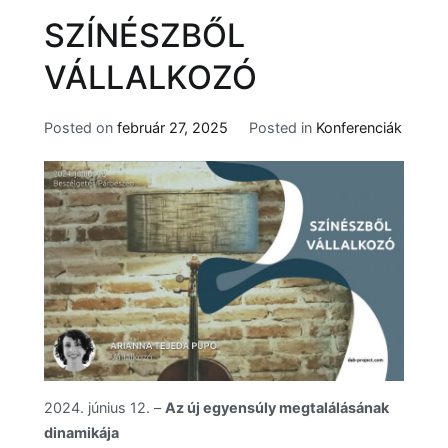
SZÍNÉSZBŐL
VÁLLALKOZÓ
Posted on
február 27, 2025
Posted in
Konferenciák
2024. június 12. –
Az új egyensúly megtalálásának
dinamikája