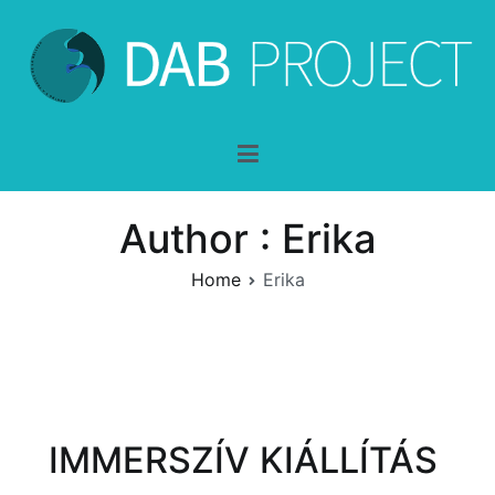
Skip
to
content
DAB-Project
dentro y a través de la belleza
Author :
Erika
Home
Erika
IMMERSZÍV KIÁLLÍTÁS