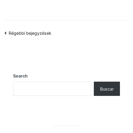
Bejegyzés
Régebbi bejegyzések
navigáció
Search
Buscar